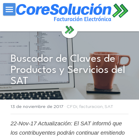
×
CATEGORÍAS DE LA TIENDA
Inicio
Todas las Categorías
Reloj Checador
Contadores
Buscador de Claves de 
Blog
Productos y Servicios del 
SAT
Contacto
FEL
13 de noviembre de 2017
·
CFDi,
facturacion,
SAT
22-Nov-17 Actualización: El SAT informó que 
los contribuyentes podrán continuar emitiendo 