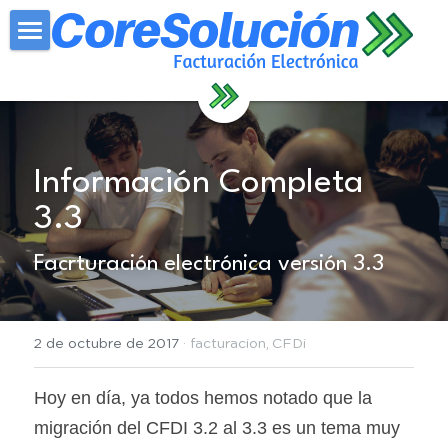
×
CATEGORÍAS DE LA TIENDA
Inicio
Todas las Categorías
Reloj Checador
Contadores
Información Completa 
Blog
3.3
Contacto
Facrturación electrónica versión 3.3
FEL
2 de octubre de 2017
·
facturacion,
CFDi
Hoy en día, ya todos hemos notado que la 
migración del CFDI 3.2 al 3.3 es un tema muy 